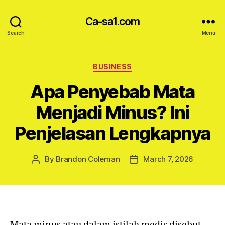
Ca-sa1.com
Search
Menu
Categories
BUSINESS
Apa Penyebab Mata
Menjadi Minus? Ini
Penjelasan Lengkapnya
By
Brandon Coleman
March 7, 2026
Post
Post
author
date