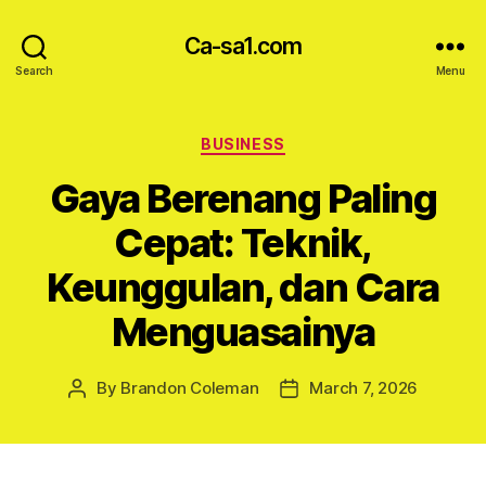
Ca-sa1.com
Search
Menu
Categories
BUSINESS
Gaya Berenang Paling
Cepat: Teknik,
Keunggulan, dan Cara
Menguasainya
By
Brandon Coleman
March 7, 2026
Post
Post
author
date