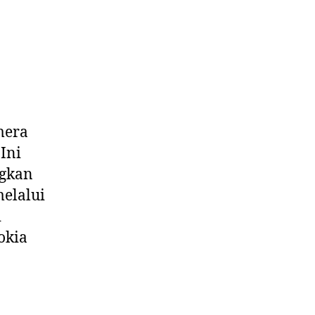
mera
Ini
ngkan
elalui
i
okia