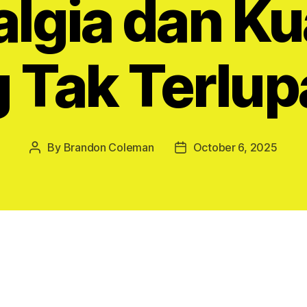
lgia dan Ku
 Tak Terlu
By
Brandon Coleman
October 6, 2025
Post
Post
author
date