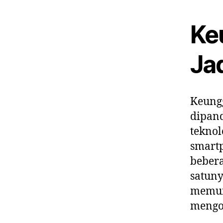
Ke
Ja
Keungg
dipand
teknol
smart
bebera
satuny
memun
mengo