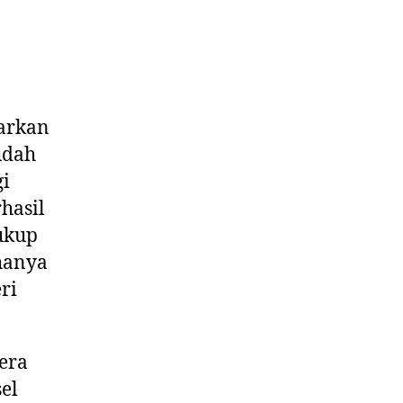
barkan
udah
gi
hasil
ukup
 hanya
ri
era
el