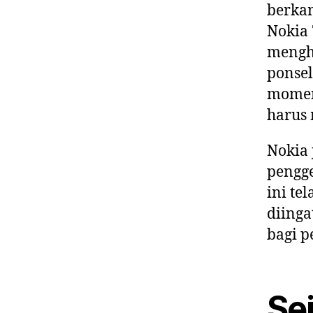
berkam
Nokia 
mengha
ponsel
momen
harus 
Nokia 
pengg
ini te
diinga
bagi p
Se