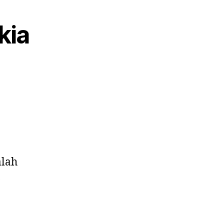
kia
alah
,