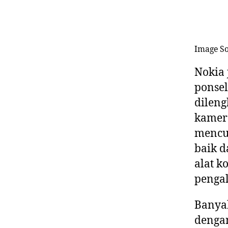
Image S
Nokia 
ponsel
dileng
kamera
mencur
baik d
alat k
penga
Banyak
dengan