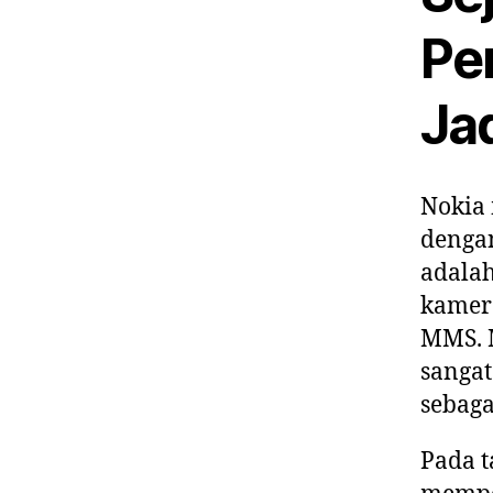
Pe
Ja
Nokia
dengan
adalah
kamer
MMS. M
sangat
sebaga
Pada t