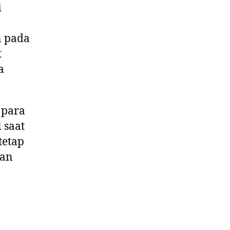
i
n pada
t
a
 para
 saat
tetap
lan