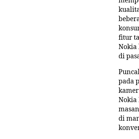
mempe
kualit
bebera
konsum
fitur 
Nokia 
di pas
Puncak
pada 
kamera
Nokia 
masany
di man
konven