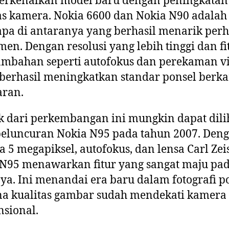
rkenalkan model baru dengan peningkatan
as kamera. Nokia 6600 dan Nokia N90 adalah
pa di antaranya yang berhasil menarik perh
en. Dengan resolusi yang lebih tinggi dan fi
tambahan seperti autofokus dan perekaman v
berhasil meningkatkan standar ponsel berk
aran.
 dari perkembangan ini mungkin dapat dili
peluncuran Nokia N95 pada tahun 2007. Den
 5 megapiksel, autofokus, dan lensa Carl Zeis
N95 menawarkan fitur yang sangat maju pa
a. Ini menandai era baru dalam fotografi po
a kualitas gambar sudah mendekati kamera d
sional.