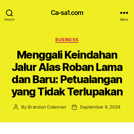
Ca-sa1.com
Search
Menu
Categories
BUSINESS
Menggali Keindahan
Jalur Alas Roban Lama
dan Baru: Petualangan
yang Tidak Terlupakan
By
Brandon Coleman
September 9, 2024
Post
Post
author
date